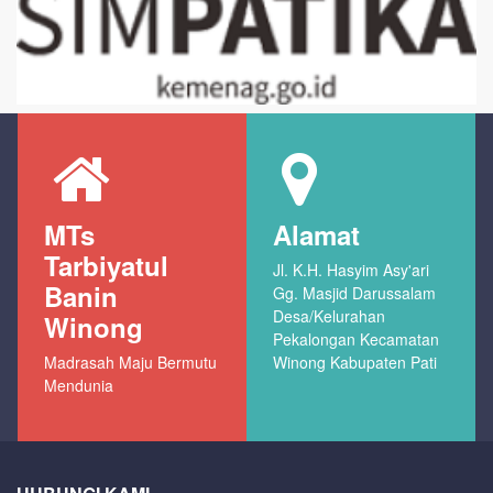
MTs
Alamat
Tarbiyatul
Jl. K.H. Hasyim Asy'ari
Banin
Gg. Masjid Darussalam
Desa/Kelurahan
Winong
Pekalongan Kecamatan
Madrasah Maju Bermutu
Winong Kabupaten Pati
Mendunia