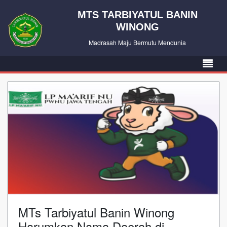
MTS TARBIYATUL BANIN
WINONG
Madrasah Maju Bermutu Mendunia
MTs Tarbiyatul Banin Winong
Harumkan Nama Daerah di