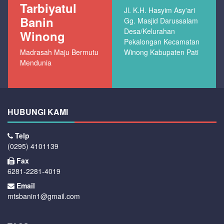
Tarbiyatul
Jl. K.H. Hasyim Asy'ari
Banin
Gg. Masjid Darussalam
Desa/Kelurahan
Winong
Pekalongan Kecamatan
Madrasah Maju Bermutu
Winong Kabupaten Pati
Mendunia
HUBUNGI KAMI
Telp
(0295) 4101139
Fax
6281-2281-4019
Email
mtsbanin1@gmail.com