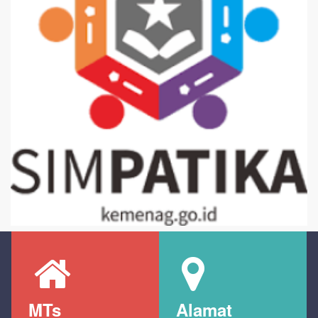
MTs
Alamat