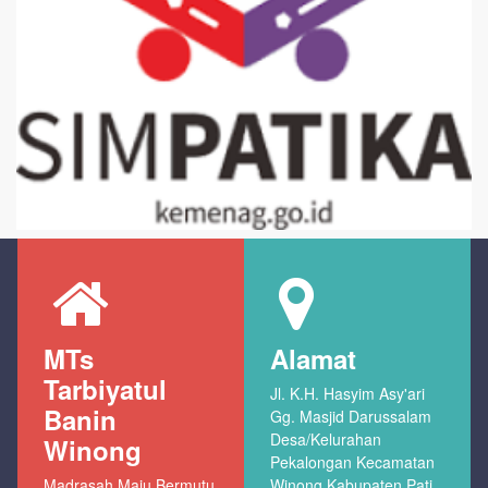
MTs
Alamat
Tarbiyatul
Jl. K.H. Hasyim Asy'ari
Banin
Gg. Masjid Darussalam
Desa/Kelurahan
Winong
Pekalongan Kecamatan
Madrasah Maju Bermutu
Winong Kabupaten Pati